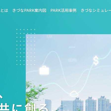
Kとは
きづなPARK案内図
PARK活用事例
きづなシミュレ
​
共に創る｡