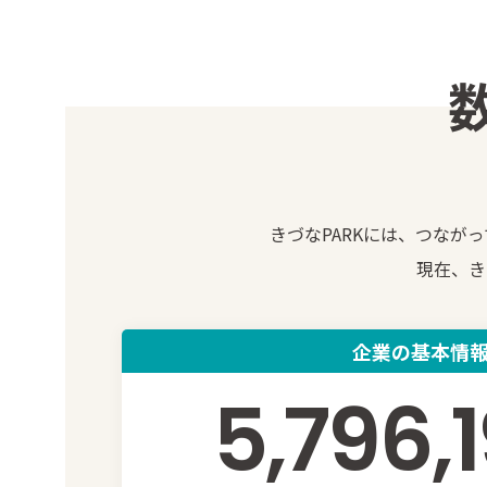
きづなPARKには、つな
現在、き
企業の基本情
5,796,