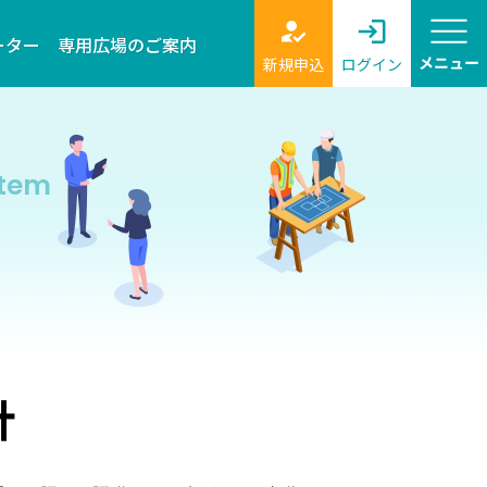
ーター
専用広場のご案内
新規申込
ログイン
stem
針