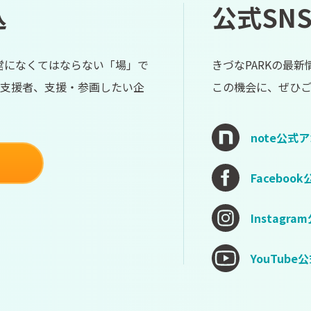
込
公式SN
経営になくてはならない「場」で
きづなPARKの最
支援者、支援・参画したい企
この機会に、ぜひ
note公式
Facebo
Instagr
YouTub