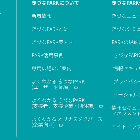
きづなPARKについて
きづなPAR
新着情報
きづなニュ
きづなPARKとは
きづなシミ
きづなPARK案内図
PARKの規
PARK活用事例
-きづなPAR
専用広場のご案内
-情報セキュ
よくわかる きづなPARK
-プライバシ
(ユーザー企業編)
-ソーシャ
よくわかる きづなPARK
(支援者、支援企業・団体編)
情報セキュ
マネジメン
よくわかる オリナスメタバース
。
​(企業向け)
サイトマッ