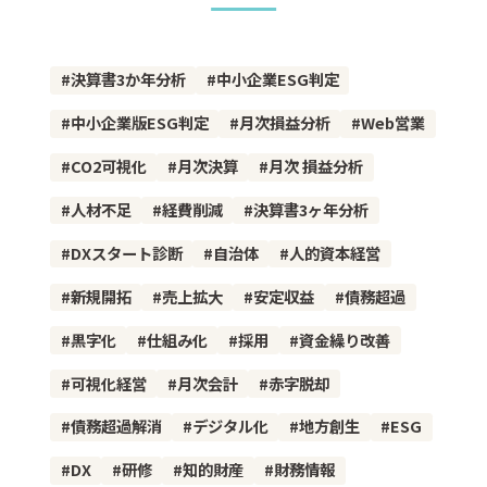
決算書3か年分析
中小企業ESG判定
中小企業版ESG判定
月次損益分析
Web営業
CO2可視化
月次決算
月次 損益分析
人材不足
経費削減
決算書3ヶ年分析
DXスタート診断
自治体
人的資本経営
新規開拓
売上拡大
安定収益
債務超過
黒字化
仕組み化
採用
資金繰り改善
可視化経営
月次会計
赤字脱却
債務超過解消
デジタル化
地方創生
ESG
DX
研修
知的財産
財務情報