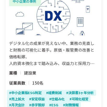
中小企業の事例
デジタル化の成果が見えない中、業務の見直し
と財務の可視化に着手。原価・販管費の改善と
価格転嫁、
人的資本強化まで踏み込み、収益力と採用力を
同時に高めた建設会社の変革プロセスを詳しく
業種
建設業
紹介します。
従業員数
150名
中小企業版ESG判定
経費削減
決算書3ヶ年分析
売上拡大
安定収益
仕組み化
可視化経営
月次会計
赤字脱却
ESG
財務情報