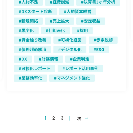
人材不足
経費削減
決算書3ヶ年分析
DXスタート診断
人的資本経営
新規開拓
売上拡大
安定収益
黒字化
仕組み化
採用
資金繰り改善
可視化経営
赤字脱却
債務超過解消
デジタル化
ESG
DX
財務情報
企業判定
可視化レポート
レポート活用事例
業務効率化
マネジメント強化
次
1
2
3