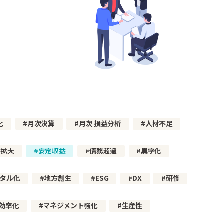
化
月次決算
月次 損益分析
人材不足
上拡大
安定収益
債務超過
黒字化
タル化
地方創生
ESG
DX
研修
効率化
マネジメント強化
生産性