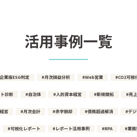
活用事例一覧
企業版ESG判定
月次損益分析
Web営業
CO2可視
ート診断
自治体
人的資本経営
新規開拓
売
経営
月次会計
赤字脱却
債務超過解消
デジ
可視化レポート
レポート活用事例
RPA
業務