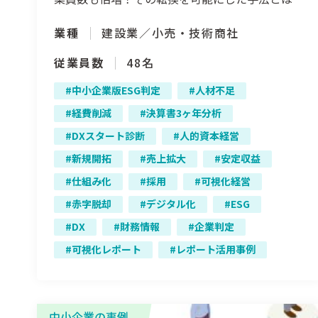
業種
建設業／小売・技術商社
従業員数
48名
中小企業版ESG判定
人材不足
経費削減
決算書3ヶ年分析
DXスタート診断
人的資本経営
新規開拓
売上拡大
安定収益
仕組み化
採用
可視化経営
赤字脱却
デジタル化
ESG
DX
財務情報
企業判定
可視化レポート
レポート活用事例
中小企業の事例