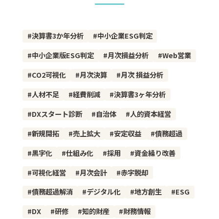
決算書3か年分析
中小企業ESG判定
中小企業版ESG判定
月次損益分析
Web営業
CO2可視化
月次決算
月次 損益分析
人材不足
経費削減
決算書3ヶ年分析
DXスタート診断
自治体
人的資本経営
新規開拓
売上拡大
安定収益
債務超過
黒字化
仕組み化
採用
資金繰り改善
可視化経営
月次会計
赤字脱却
債務超過解消
デジタル化
地方創生
ESG
DX
研修
知的財産
財務情報